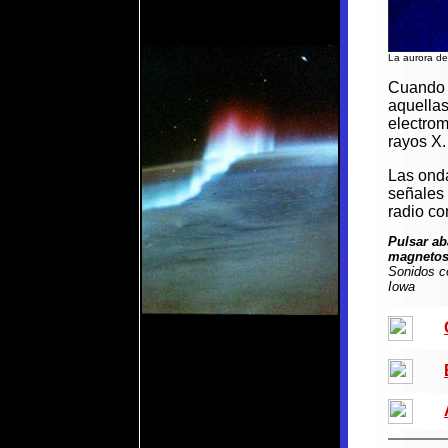
La aurora de
Cuando l
aquella
electrom
rayos X.
Las ond
señales
radio co
Pulsar ab
magnetosf
Sonidos co
Iowa